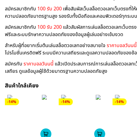
สมัครสมาชิกกับ
100 รับ 200
เพื่อสัมผัสเว็บสล็อตวอเลทเว็บตรงที่ให
ความปลอดภัยมาตรฐานสูง รองรับทั้งมือถือและคอมพิวเตอร์ทุกระบ
สมัครสมาชิกกับ
100 รับ 200
แล้วสัมผัสการเล่นสล็อตวอเลทเว็บตรงที
ฟรีและระบบรักษาความปลอดภัยของข้อมูลผู้เล่นอย่างเข้มงวด
สำหรับผู้ที่อยากเริ่มต้นเล่นสล็อตวอเลทอย่างสบายใจ
ราคาบอลวันนนี้
โปรโมชั่นเครดิตฟรี ระบบมีความเสถียรและดูแลความปลอดภัยของข้อม
สมัครกับ
ราคาบอลวันนนี้
แล้วเปิดประสบการณ์การเล่นสล็อตวอเลทเว็บ
เสถียร ดูแลข้อมูลผู้ใช้ด้วยมาตรฐานความปลอดภัยสูง
สินค้าใกล้เคียง
-14%
-14%
-14%