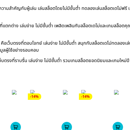
้ความสำคัญกับผู้เล่น เล่นสล็อตโดยไม่มีขั้นต่ำ ทดลองเล่นสล็อตเดโม่ฟร
บ
่แตกต่าง เล่นง่าย ไม่มีขั้นต่ำ เพลิดเพลินกับสล็อตเดโม่และเกมสล็อตค
คือเว็บตรงที่ตอบโจทย์ เล่นง่าย ไม่มีขั้นต่ำ สนุกกับสล็อตเดโม่ทดลองเล
ูลผู้ใช้อย่างรอบคอบ
ตรงที่ราบรื่น เล่นง่าย ไม่มีขั้นต่ำ รวมเกมสล็อตยอดนิยมและเกมใหม่ป
-14%
-14%