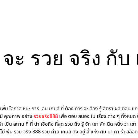
จะ รวย จริง กับ 
เพิ่ม โอกาส ชนะ การ เล่น เกมส์ ที่ ต้อง การ จะ ต้อง รู้ อัตรา ผล ตอบ แทน 
ดี มี คุณภาพ อย่าง
รวยจริง888
เพื่อ ตอบ สนอง ใน เรื่อง ต่าง ๆ ทั้งหมด นี้
เป็น สถาน ที่ ที่ น่า เชื่อถือ ที่สุด รวม ถึง รู้ จัก เขา สัก นิด หนึ่ง ว่า เ
ม่ พ้น รวย จริง 888 รวม ค่าย เกมส์ ดัง อยู่ สี่ แห่ง กับ บา คา ร่า สล็