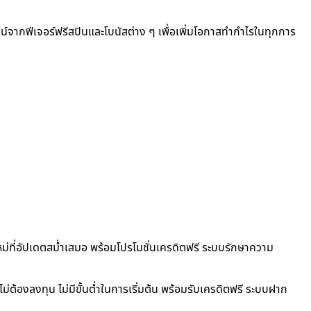
์จากฟีเจอร์ฟรีสปินและโบนัสต่าง ๆ เพื่อเพิ่มโอกาสทำกำไรในทุกการ
ตใหม่ที่อัปเดตสม่ำเสมอ พร้อมโปรโมชั่นเครดิตฟรี ระบบรักษาความ
่ต้องลงทุน ไม่มีขั้นต่ำในการเริ่มต้น พร้อมรับเครดิตฟรี ระบบฝาก