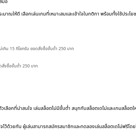
เสมอ
ให้ดี เลือกเล่นเกมที่เหมาะสมและเข้าใจในกติกา พร้อมทั้งใช้ประโยชน
ม่เกิน 15 กิโลกรัม ยอดสั่งซื้อขั้นต่ำ 250 บาท
สั่งซื้อขั้นต่ำ 250 บาท
ัวเลือกที่น่าสนใจ เล่นสล็อตไม่มีขั้นต่ำ สนุกกับสล็อตเดโม่และเกมสล็อ
จไว้ด้วยกัน ผู้เล่นสามารถสมัครสมาชิกและทดลองเล่นสล็อตเดโม่ฟรีโดยไม